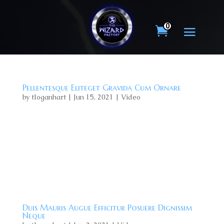
0
Pellentesque Eliteget Gravida Cum Ornare
by
tloganhart
|
Jun 15, 2021
|
Video
Lorem ipsum dolor sit amet, consectetur adipiscing
elit, sed do eiusmod tempor incididunt ut labore et
dolore magna aliqua. Id volutpat lacus laoreet non.
Eu ultrices vitae auctor eu augue ut lectus. In ante
metus dictum at tempor commodo ullamcorper a
lacus. Etiam...
Duis Mauris Augue Efficitur Posuere Dignissim
Neque