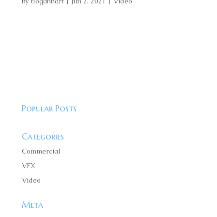
by
tloganhart
|
Jun 2, 2021
|
Video
Lorem ipsum dolor sit amet, consectetur adipiscing
elit, sed do eiusmod tempor incididunt ut labore et
dolore magna aliqua. Fames ac turpis egestas
maecenas pharetra convallis. Eu scelerisque felis
imperdiet proin fermentum leo vel orci porta. Sit
amet nisl suscipit...
Popular Posts
Categories
Commercial
VFX
Video
Meta