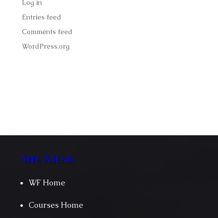
Log in
Entries feed
Comments feed
WordPress.org
Faucibus ornare suspendisse sed nisigittis volutpat
odio facilisis mauris amet massa velit scelerisque.
Site Menu
WF Home
Courses Home